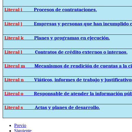
Literal i
Procesos de contrataciones.
Literal j
Empresas y personas que han incumplido c
Literal k
Planes y programas en ejecución.
Literal l
Contratos de crédito externos o internos.
Literal m
Mecanismos de rendición de cuentas a la c
Literal n
Viáticos, informes de trabajo y justificativo
Literal o
Responsable de atender la información púb
Literal s
Actas y planes de desarrollo.
Previo
Siguiente